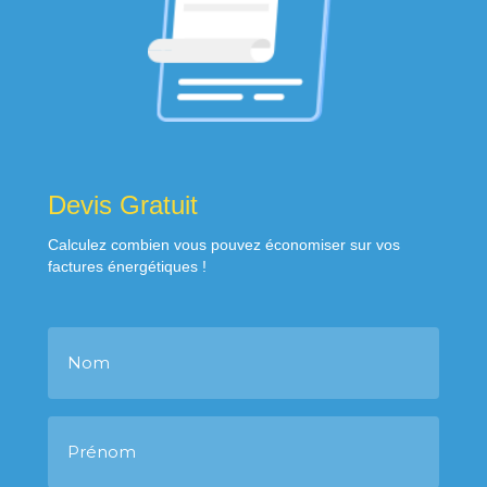
Devis Gratuit
Calculez combien vous pouvez économiser sur vos
factures énergétiques !
N
o
m
P
r
é
n