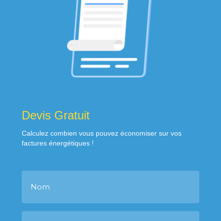
Devis Gratuit
Calculez combien vous pouvez économiser sur vos
factures énergétiques !
N
o
m
P