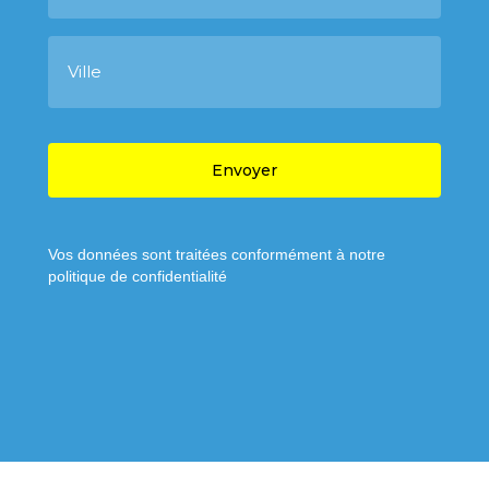
é
p
V
h
i
o
l
n
l
e
e
C
A
P
T
C
H
A
Vos données sont traitées conformément à notre
politique de confidentialité