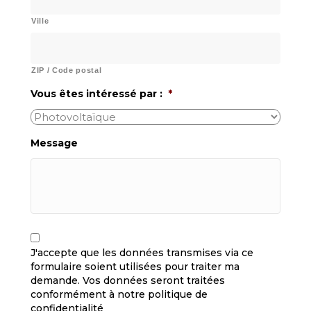
Ville
ZIP / Code postal
Vous êtes intéressé par :
*
Message
C
R
A
G
J'accepte que les données transmises via ce
P
P
formulaire soient utilisées pour traiter ma
T
D
demande. Vos données seront traitées
C
*
H
conformément à notre politique de
A
confidentialité