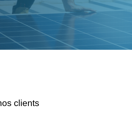
nos clients
Installation panneaux solaires
Installation chaudière
tallation de panneaux
Très bonne réactivité. Rendez-vous programmé dès mon premier appel 
 panneaux
Je suis très satisfaite de ma nouvelle chaudière ! Pour l'installation, tout