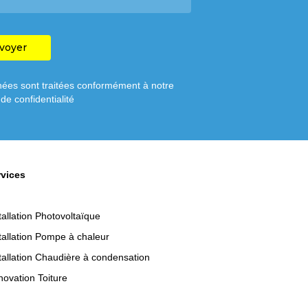
ées sont traitées conformément à notre
 de confidentialité
rvices
tallation Photovoltaïque
tallation Pompe à chaleur
tallation Chaudière à condensation
ovation Toiture