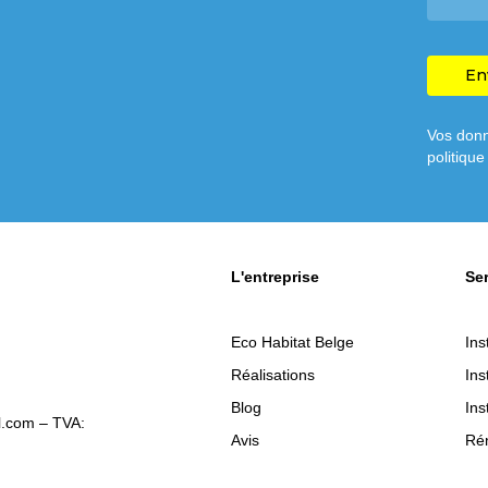
l
o
l
n
C
e
e
A
P
T
C
Vos donn
H
politique
A
L'entreprise
Se
Eco Habitat Belge
Ins
Réalisations
Ins
Blog
Ins
l.com – TVA:
Avis
Rén