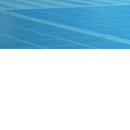
Installation pompe à chaleur
Installation climatisation
et
Eco Habitat Belge est une société très professionnelle, réactive aussi bien
 s'est
Après quelques mauvaises expériences avec certains artisans dans le passé,