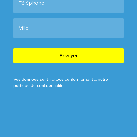
é
l
é
p
V
h
i
o
l
n
l
e
e
C
A
P
T
C
H
A
Vos données sont traitées conformément à notre
politique de confidentialité