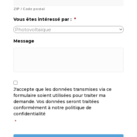
ZIP / Code postal
Vous êtes intéressé par :
*
Message
C
R
A
G
J'accepte que les données transmises via ce
P
P
formulaire soient utilisées pour traiter ma
T
D
demande. Vos données seront traitées
C
*
H
conformément à notre politique de
A
confidentialité
*