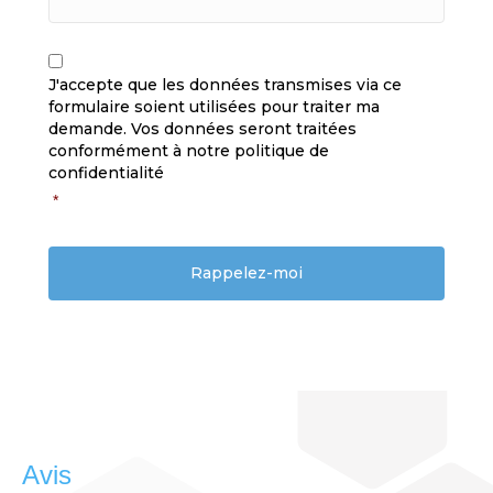
C
R
A
G
J'accepte que les données transmises via ce
P
P
formulaire soient utilisées pour traiter ma
T
D
demande. Vos données seront traitées
C
*
H
conformément à notre politique de
A
confidentialité
*
Avis