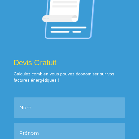
Devis Gratuit
Calculez combien vous pouvez économiser sur vos
factures énergétiques !
N
o
m
P
r
é