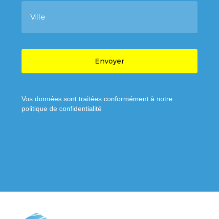
p
V
h
i
o
l
n
l
e
e
C
A
P
T
C
H
A
Vos données sont traitées conformément à notre
politique de confidentialité